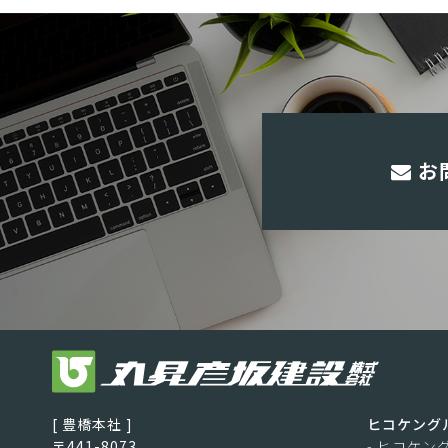
お
[ 豊橋本社 ]
ヒコケング
〒441-8073
- ヒコケン