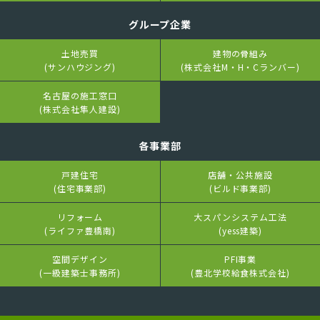
グループ企業
土地売買
建物の骨組み
(サンハウジング)
(株式会社M・H・Cランバー)
名古屋の施工窓口
(株式会社隼人建設)
各事業部
戸建住宅
店舗・公共施設
(住宅事業部)
(ビルド事業部)
リフォーム
大スパンシステム工法
(ライファ豊橋南)
(yess建築)
空間デザイン
PFI事業
(一級建築士事務所)
(豊北学校給食株式会社)