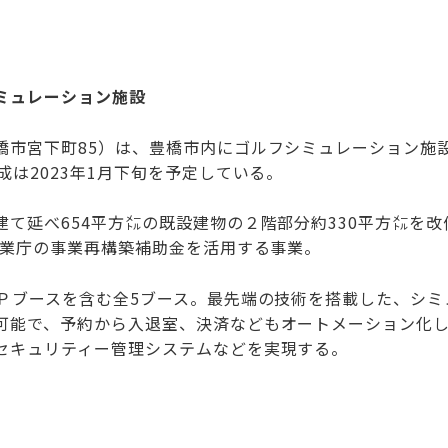
ミュレーション施設
橋市宮下町85）は、豊橋市内にゴルフシミュレーション施
成は2023年1月下旬を予定している。
て延べ654平方㍍の既設建物の２階部分約330平方㍍を改
企業庁の事業再構築補助金を活用する事業。
Ｐブースを含む全5ブース。最先端の技術を搭載した、シミ
可能で、予約から入退室、決済などもオートメーション化
セキュリティー管理システムなどを実現する。
。