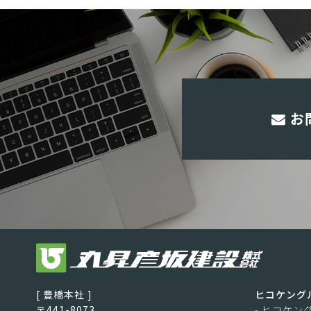
お
[ 豊橋本社 ]
ヒコケング
〒441-8073
- ヒコケン