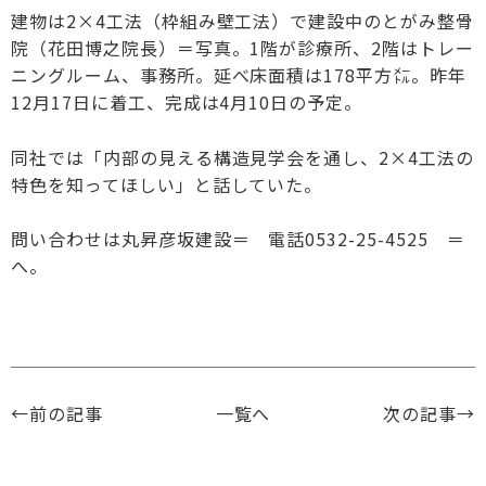
建物は2×4工法（枠組み壁工法）で建設中のとがみ整骨
院（花田博之院長）＝写真。1階が診療所、2階はトレー
ニングルーム、事務所。延べ床面積は178平方㍍。昨年
12月17日に着工、完成は4月10日の予定。
同社では「内部の見える構造見学会を通し、2×4工法の
特色を知ってほしい」と話していた。
問い合わせは丸昇彦坂建設＝ 電話0532-25-4525 ＝
へ。
←前の記事
一覧へ
次の記事→