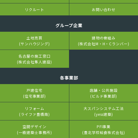
リクルート
お問い合わせ
グループ企業
土地売買
建物の骨組み
(サンハウジング)
(株式会社M・H・Cランバー)
名古屋の施工窓口
(株式会社隼人建設)
各事業部
戸建住宅
店舗・公共施設
(住宅事業部)
(ビルド事業部)
リフォーム
大スパンシステム工法
(ライファ豊橋南)
(yess建築)
空間デザイン
PFI事業
(一級建築士事務所)
(豊北学校給食株式会社)