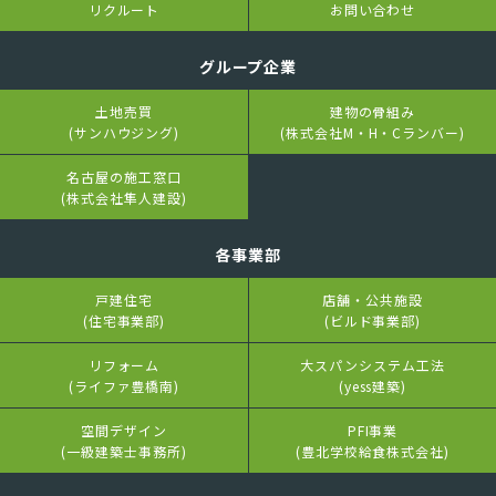
リクルート
お問い合わせ
グループ企業
土地売買
建物の骨組み
(サンハウジング)
(株式会社M・H・Cランバー)
名古屋の施工窓口
(株式会社隼人建設)
各事業部
戸建住宅
店舗・公共施設
(住宅事業部)
(ビルド事業部)
リフォーム
大スパンシステム工法
(ライファ豊橋南)
(yess建築)
空間デザイン
PFI事業
(一級建築士事務所)
(豊北学校給食株式会社)