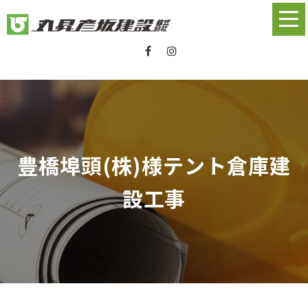
豊橋埠頭(株)様テント倉庫建
設工事